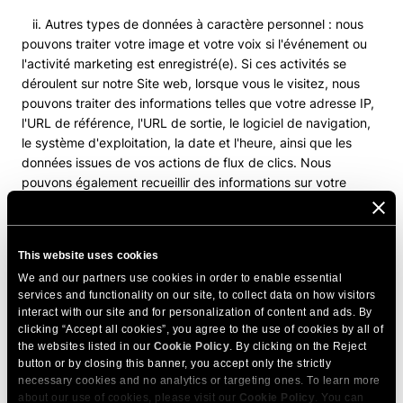
ii. Autres types de données à caractère personnel : nous
pouvons traiter votre image et votre voix si l'événement ou
l'activité marketing est enregistré(e). Si ces activités se
déroulent sur notre Site web, lorsque vous le visitez, nous
pouvons traiter des informations telles que votre adresse IP,
l'URL de référence, l'URL de sortie, le logiciel de navigation,
le système d'exploitation, la date et l'heure, ainsi que les
données issues de vos actions de flux de clics. Nous
pouvons également recueillir des informations sur votre
utilisation de notre Site web, comme le nombre de visites, les
pages consultées et la popularité de certains contenus. Les
outils d'analyse utilisent des technologies de suivi (comme
This website uses cookies
les cookies) pour reconnaître votre appareil et compiler des
We and our partners use cookies in order to enable essential
informations vous concernant. Ils recueillent des informations
services and functionality on our site, to collect data on how visitors
telles que les pages que vous visitez et le temps que vous
interact with our site and for personalization of content and ads. By
passez sur ces pages, l'adresse IP qui vous a été attribuée,
clicking “Accept all cookies”, you agree to the use of cookies by all of
le système d'exploitation et le navigateur que vous utilisez,
the websites listed in our
Cookie Policy
. By clicking on the Reject
ainsi que le site web que vous avez visité avant d'arriver sur
button or by closing this banner, you accept only the strictly
notre Site web.
necessary cookies and no analytics or targeting ones. To learn more
about our use of cookies, please visit our
Cookie Policy
. You can