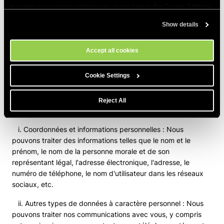
Autres personnes
manage your cookies preferences at any time in the Cookie Settings
tool on our site.
a. Définition : Les personnes qui ne relèvent pas des
Show details
définitions ci-dessus, telles que les clients potentiels, les
affiliés potentiels, les tiers, les parties à des litiges
Accept all cookies
concernant la propriété des comptes, les plaignants, les
requérants, les abonnés sur nos canaux de réseaux
Cookie Settings
sociaux,y compris celles qui communiquent avec nous sur
nos réseaux sociaux, etc.
Reject All
b. Types de données à caractère personnel :
i. Coordonnées et informations personnelles : Nous
pouvons traiter des informations telles que le nom et le
prénom, le nom de la personne morale et de son
représentant légal, l'adresse électronique, l'adresse, le
numéro de téléphone, le nom d'utilisateur dans les réseaux
sociaux, etc.
ii. Autres types de données à caractère personnel : Nous
pouvons traiter nos communications avec vous, y compris